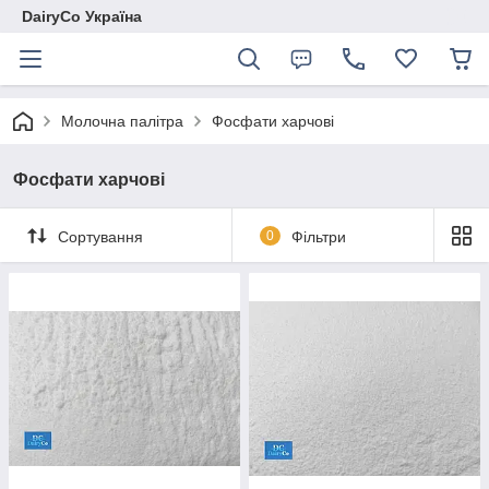
DairyCo Україна
Молочна палітра
Фосфати харчові
Фосфати харчові
Сортування
0
Фільтри